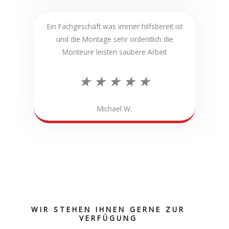
w
i
e
Ein Fachgeschäft was immer hilfsbereit ist
t
und die Montage sehr ordentlich die
r
Monteure leisten saubere Arbeit
5
t
B
★
★
★
★
★
v
e
e
o
Michael W.
t
w
n
m
e
5
i
r
t
t
WIR STEHEN IHNEN GERNE ZUR
VERFÜGUNG