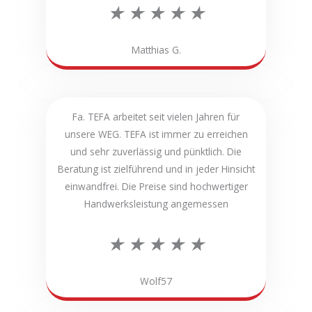
B
★
★
★
★
★
e
Matthias G.
w
e
Fa. TEFA arbeitet seit vielen Jahren für
unsere WEG. TEFA ist immer zu erreichen
r
und sehr zuverlässig und pünktlich. Die
Beratung ist zielführend und in jeder Hinsicht
t
einwandfrei. Die Preise sind hochwertiger
Handwerksleistung angemessen
e
B
★
★
★
★
★
t
e
Wolf57
m