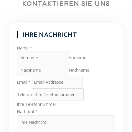
5
e
KONTAKTIEREN SIE UNS
v
t
o
m
IHRE NACHRICHT
n
i
Name
*
5
Vorname
t
Nachname
5
Email
*
v
Telefon
o
Ihre Telefonnummer
Nachricht
*
n